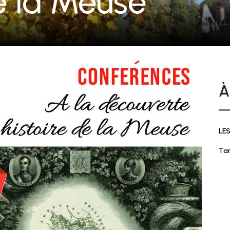
de la Meuse
À
LE
Tar