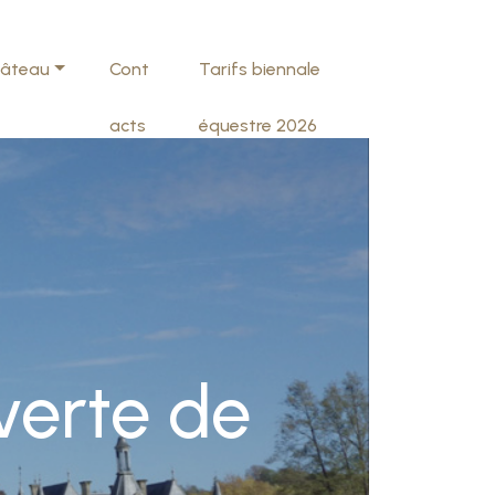
hâteau
Cont
Tarifs biennale
acts
équestre 2026
verte de