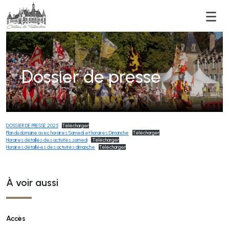
Men
Dossier de presse
DOSSIER DE PRESSE 2025
Télécharger
Plan du domaine avec horaires Samedi et horaires Dimanche
Télécharger
Horaires détaillés des activités samedi
Télécharger
Horaires détaillées des activités dimanche
Télécharger
À voir aussi
Accès