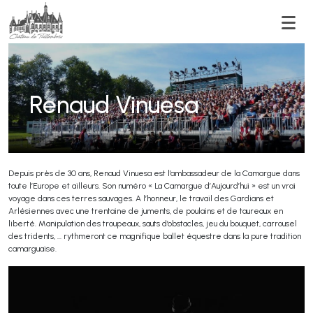
Men
Renaud Vinuesa
Depuis près de 30 ans, Renaud Vinuesa est l’ambassadeur de la Camargue dans
toute l’Europe et ailleurs. Son numéro « La Camargue d’Aujourd’hui » est un vrai
voyage dans ces terres sauvages. A l’honneur, le travail des Gardians et
Arlésiennes avec une trentaine de juments, de poulains et de taureaux en
liberté. Manipulation des troupeaux, sauts d’obstacles, jeu du bouquet, carrousel
des tridents, … rythmeront ce magnifique ballet équestre dans la pure tradition
camarguaise.