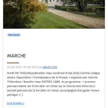
Non classé
MARCHE
24 avril 2024
/
29 avril 2026
par
isabelle CDM
MARCHE Thillombois/Benoîte-Vaux Vendredi 8 mai 2026 Comme chaque
année, l’association « Connaissance de la Meuse » organise une marche
Thillombois / Benoîte-Vaux. ENTRÉE LIBRE. Au programme : 1. premier
parcours balisé, de 10 km aller et retour sur le chemin des Pèlerins 2.
second parcours de 12 km aller et retour, accompagné d’un guide Venez
partager […]
Lire la suite »